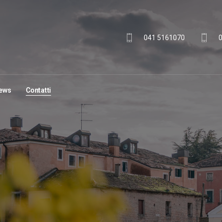
041 5161070
ews
Contatti