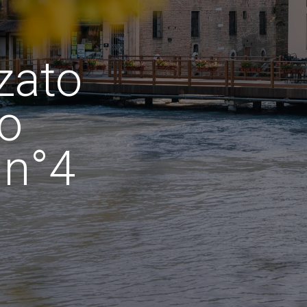
zato
o
 n°4