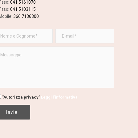
Fisso:
041 5161070
Fisso:
041 5103115
Mobile:
366 7136300
"Autorizza privacy"
Leggi l'informativa